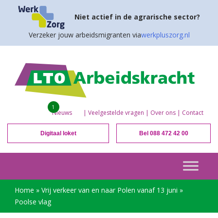
Niet actief in de agrarische sector?
Verzeker jouw arbeidsmigranten via
werkpluszorg.nl
1
Nieuws
|
Veelgestelde vragen
|
Over ons
|
Contact
Digitaal loket
Bel 088 472 42 00
Home
»
Vrij verkeer van en naar Polen vanaf 13 juni
»
Poolse vlag