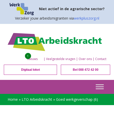
Niet actief in de agrarische sector?
Verzeker jouw arbeidsmigranten via
werkpluszorg.nl
1
Nieuws
|
Veelgestelde vragen
|
Over ons
|
Contact
Digitaal loket
Bel 088 472 42 00
Home
»
LTO Arbeidskracht
»
Goed werkgeverschap (6)