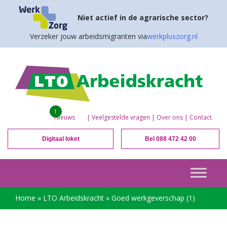
Niet actief in de agrarische sector?
Verzeker jouw arbeidsmigranten via
werkpluszorg.nl
1
Nieuws
|
Veelgestelde vragen
|
Over ons
|
Contact
Digitaal loket
Bel 088 472 42 00
Home
»
LTO Arbeidskracht
»
Goed werkgeverschap (1)