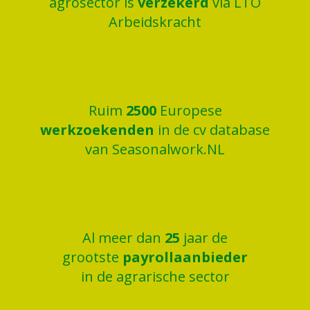
agrosector is
verzekerd
via LTO
Arbeidskracht
Ruim
2500
Europese
werkzoekenden
in de cv database
van Seasonalwork.NL
Al meer dan
25
jaar de
grootste
payrollaanbieder
in de agrarische sector