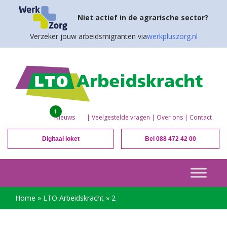
Niet actief in de agrarische sector?
Verzeker jouw arbeidsmigranten via
werkpluszorg.nl
1
Nieuws
|
Veelgestelde vragen
|
Over ons
|
Contact
Digitaal loket
Bel 088 472 42 00
Home
»
LTO Arbeidskracht
»
2