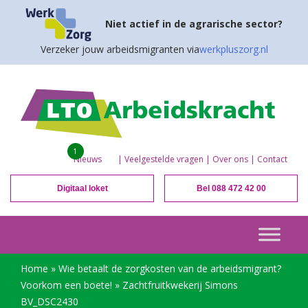
Niet actief in de agrarische sector?
Verzeker jouw arbeidsmigranten via
werkpluszorg.nl
1
Nieuws
|
Veelgestelde vragen
|
Over ons
|
Contact
Digitaal loket
Bel 088 472 42 00
Home
»
Wie betaalt de zorgkosten van de arbeidsmigrant?
Voorkom een boete!
»
Zachtfruitkwekerij Simons
BV_DSC2430