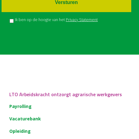
Versturen
Ik ben op de hoogte van het
Privacy Statement
LTO Arbeidskracht ontzorgt agrarische werkgevers
Payrolling
Vacaturebank
Opleiding