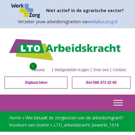
Niet actief in de agrarische sector?
Verzeker jouw arbeidsmigranten via
werkpluszorg.nl
1
Nieuws
|
Veelgestelde vragen
|
Over ons
|
Contact
Digitaal loket
Bel 088 472 42 00
Home
»
Wie betaalt de zorgkosten van de arbeidsmigrant?
Voorkom een boete!
»
LTO_arbeidskracht_bewerkt_1016