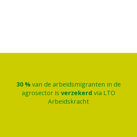
30
%
van de arbeidsmigranten in de
agrosector is
verzekerd
via LTO
Arbeidskracht