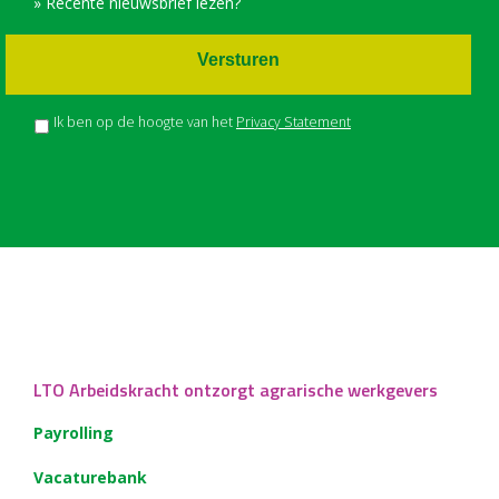
» Recente nieuwsbrief lezen?
Versturen
Ik ben op de hoogte van het
Privacy Statement
LTO Arbeidskracht ontzorgt agrarische werkgevers
Payrolling
Vacaturebank