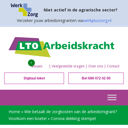
Niet actief in de agrarische sector?
Verzeker jouw arbeidsmigranten via
werkpluszorg.nl
1
Nieuws
|
Veelgestelde vragen
|
Over ons
|
Contact
Digitaal loket
Bel 088 472 42 00
Home
»
Wie betaalt de zorgkosten van de arbeidsmigrant?
Voorkom een boete!
»
Corona dekking stempel