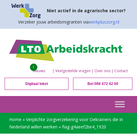
Niet actief in de agrarische sector?
Verzeker jouw arbeidsmigranten via
werkpluszorg.nl
1
Nieuws
|
Veelgestelde vragen
|
Over ons
|
Contact
Digitaal loket
Bel 088 472 42 00
Home
»
Verplichte zorgverzekering voor Oekraïners die in
Nederland willen werken
»
flag-g4aeef2be4_1920