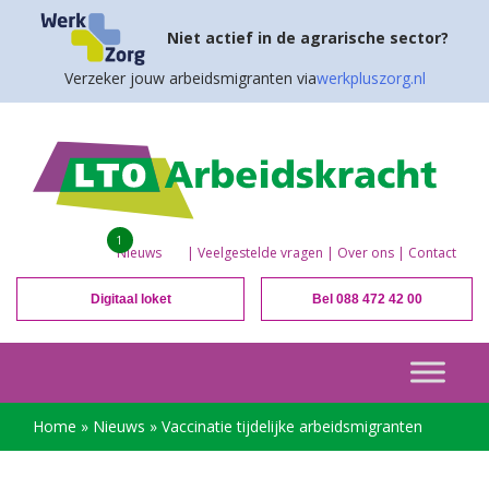
Niet actief in de agrarische sector?
Verzeker jouw arbeidsmigranten via
werkpluszorg.nl
1
Nieuws
|
Veelgestelde vragen
|
Over ons
|
Contact
Digitaal loket
Bel 088 472 42 00
Home
»
Nieuws
»
Vaccinatie tijdelijke arbeidsmigranten