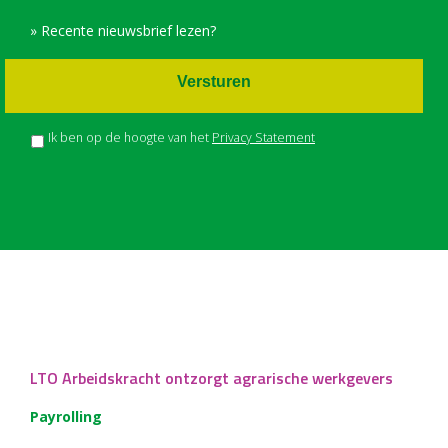
» Recente nieuwsbrief lezen?
Versturen
Ik ben op de hoogte van het
Privacy Statement
LTO Arbeidskracht ontzorgt agrarische werkgevers
Payrolling