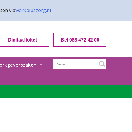
ten via
werkpluszorg.nl
Digitaal loket
Bel 088 472 42 00
Zoeken
erkgeverszaken
naar: