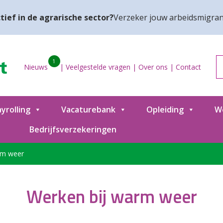
tief in de agrarische sector?
Verzeker jouw arbeidsmigran
1
Nieuws
|
Veelgestelde vragen
|
Over ons
|
Contact
yrolling
Vacaturebank
Opleiding
W
Bedrijfsverzekeringen
rm weer
Werken bij warm weer