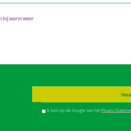
 bij warm weer
Vers
Ik ben op de hoogte van het
Privacy Stateme