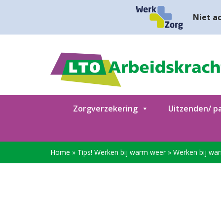
Niet ac
Zorgverzekering
Uitzenden/ pa
Home
»
Tips! Werken bij warm weer
»
Werken bij wa