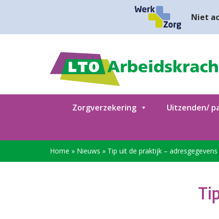
Niet ac
Zorgverzekering
Uitzenden/ pa
Home
»
Nieuws
»
Tip uit de praktijk – adresgegevens
Ti