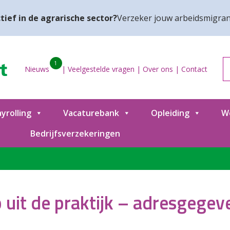
tief in de agrarische sector?
Verzeker jouw arbeidsmigran
1
Nieuws
|
Veelgestelde vragen
|
Over ons
|
Contact
yrolling
Vacaturebank
Opleiding
W
Bedrijfsverzekeringen
p uit de praktijk – adresgegev