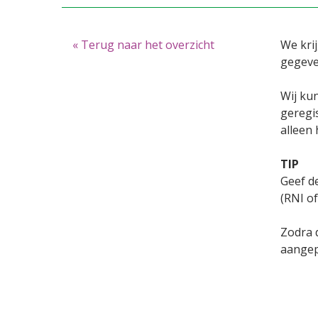
« Terug naar het overzicht
We kri
gegeven
Wij ku
geregi
alleen
TIP
Geef d
(RNI of
Zodra d
aangep