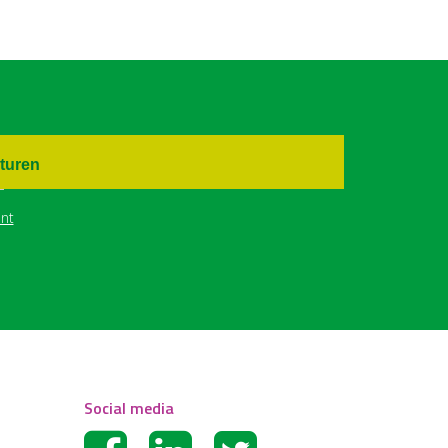
turen
nt
Social media