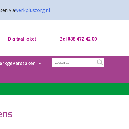
ten via
werkpluszorg.nl
Digitaal loket
Bel 088 472 42 00
Zoeken
erkgeverszaken
naar:
ens