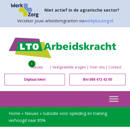
Niet actief in de agrarische sector?
Verzeker jouw arbeidsmigranten via
werkpluszorg.nl
1
Nieuws
|
Veelgestelde vragen
|
Over ons
|
Contact
Digitaal loket
Bel 088 472 42 00
Home
»
Nieuws
»
Subsidie voor opleiding en training
verhoogd naar 85%