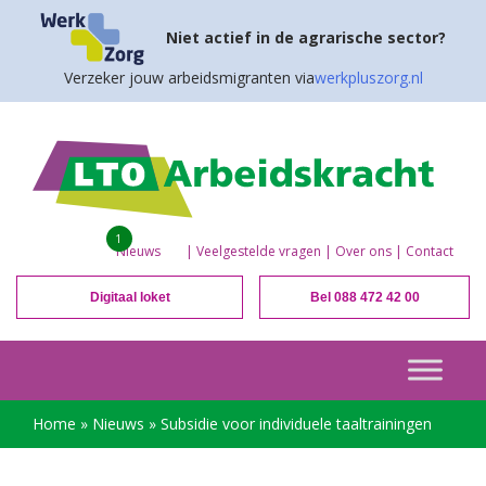
Niet actief in de agrarische sector?
Verzeker jouw arbeidsmigranten via
werkpluszorg.nl
1
Nieuws
|
Veelgestelde vragen
|
Over ons
|
Contact
Digitaal loket
Bel 088 472 42 00
Home
»
Nieuws
»
Subsidie voor individuele taaltrainingen