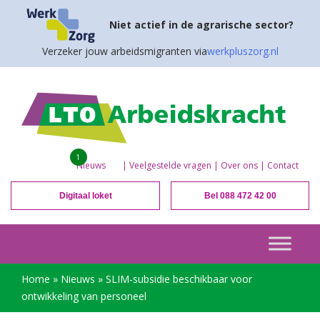
Niet actief in de agrarische sector?
Verzeker jouw arbeidsmigranten via
werkpluszorg.nl
1
Nieuws
|
Veelgestelde vragen
|
Over ons
|
Contact
Digitaal loket
Bel 088 472 42 00
Home
»
Nieuws
»
SLIM-subsidie beschikbaar voor
ontwikkeling van personeel