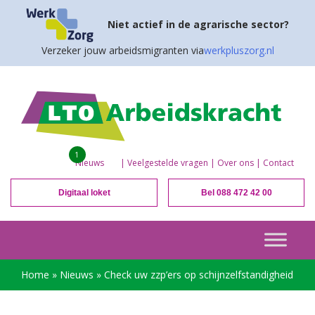
Niet actief in de agrarische sector?
Verzeker jouw arbeidsmigranten via
werkpluszorg.nl
1
Nieuws
|
Veelgestelde vragen
|
Over ons
|
Contact
Digitaal loket
Bel 088 472 42 00
Home
»
Nieuws
»
Check uw zzp’ers op schijnzelfstandigheid