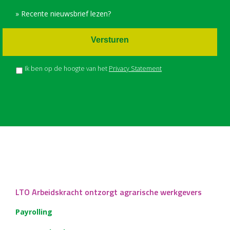
» Recente nieuwsbrief lezen?
Versturen
Ik ben op de hoogte van het
Privacy Statement
LTO Arbeidskracht ontzorgt agrarische werkgevers
Payrolling