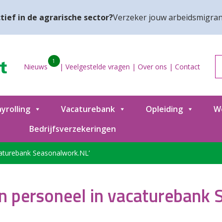
tief in de agrarische sector?
Verzeker jouw arbeidsmigran
1
Nieuws
|
Veelgestelde vragen
|
Over ons
|
Contact
yrolling
Vacaturebank
Opleiding
W
Bedrijfsverzekeringen
caturebank Seasonalwork.NL’
n personeel in vacaturebank 