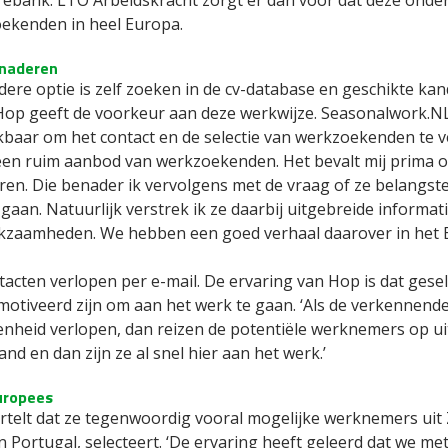
rebank. LTO Arbeidskracht zorgt er dan voor dat deze onder
ekenden in heel Europa.
enaderen
ere optie is zelf zoeken in de cv-database en geschikte ka
Hop geeft de voorkeur aan deze werkwijze. Seasonalwork.NL 
kbaar om het contact en de selectie van werkzoekenden te 
een ruim aanbod van werkzoekenden. Het bevalt mij prima o
ren. Die benader ik vervolgens met de vraag of ze belangst
 gaan. Natuurlijk verstrek ik ze daarbij uitgebreide informat
kzaamheden. We hebben een goed verhaal daarover in het E
tacten verlopen per e-mail. De ervaring van Hop is dat ge
motiveerd zijn om aan het werk te gaan. ‘Als de verkennend
enheid verlopen, dan reizen de potentiële werknemers op ui
nd en dan zijn ze al snel hier aan het werk.’
uropees
rtelt dat ze tegenwoordig vooral mogelijke werknemers uit
en Portugal, selecteert. ‘De ervaring heeft geleerd dat we m