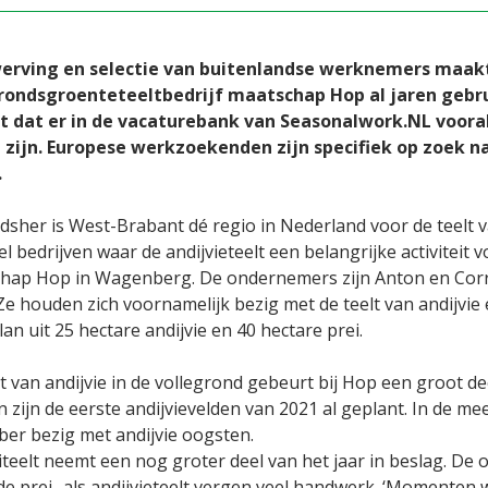
erving en selectie van buitenlandse werknemers maak
rondsgroenteteeltbedrijf maatschap Hop al jaren gebr
t dat er in de vacaturebank van Seasonalwork.NL voor
 zijn. Europese werkzoekenden zijn specifiek op zoek n
.
sher is West-Brabant dé regio in Nederland voor de teelt va
el bedrijven waar de andijvieteelt een belangrijke activiteit 
hap Hop in Wagenberg. De ondernemers zijn Anton en Corr
e houden zich voornamelijk bezig met de teelt van andijvie 
n uit 25 hectare andijvie en 40 hectare prei.
t van andijvie in de vollegrond gebeurt bij Hop een groot de
 zijn de eerste andijvievelden van 2021 al geplant. In de mees
er bezig met andijvie oogsten.
teelt neemt een nog groter deel van het jaar in beslag. De o
de prei- als andijvieteelt vergen veel handwerk. ‘Momenten 