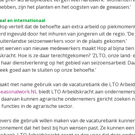
hebben, zijn het planten en het oogsten van de gewassen.’
al en internationaal
Hop vertelt dat de behoefte aan extra arbeid op piekmomente
rd ingevuld door het inhuren van jongeren uit de regio. ‘De l
buitenlandse seizoenwerkers voor in de plaats gekomen.’
et werven van nieuwe medewerkers maakt Hop al bijna tien
skracht. Hoe is ze daar terechtgekomen? ‘ZLTO, onze land-
 haar dienstverlening op het gebied van seizoensarbeid. Da
leek goed aan te sluiten op onze behoefte.’
akt met name gebruik van de vacaturebank die LTO Arbeid
Seasonalwork.NL
biedt LTO Arbeidskracht aan ondernemers
 daarvan kunnen agrarische ondernemers gericht zoeken n
 functies in de agrarische sector.
vers die gebruik willen maken van de vacaturebank kunnen 
onnement dat het best bij hun wensen past. Ze kunnen een 