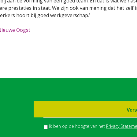
 bij aan de vorming van een goed team. En dat is wat we na
ere prestaties in staat. We zijn ook van mening dat het zelf
rkers hoort bij goed werkgeverschap.’
Nieuwe Oogst
Vers
Ik ben op de hoogte van het
Privacy Stateme