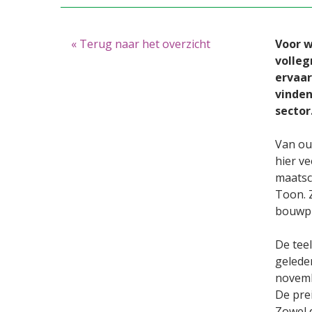
« Terug naar het overzicht
Voor w
volleg
ervaar
vinden
sector
Van oud
hier ve
maatsc
Toon. Z
bouwpla
De teel
geleden
novemb
De prei
Zowel 