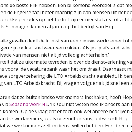
ans de beste klik hebben. Een bijkomend voordeel is dat me
en de Engelse taal beter machtig zijn dan mensen uit het oo
 drukke periodes op het bedrijf zijn er meestal zes tot ac
rk. Sommigen komen al jaren op het bedrijf van Hop.
 alle gevallen leidt de komst van een nieuwe werknemer tot 
en zijn ook al snel weer vertrokken. Als je op afstand select
vatie van mensen niet altijd volledig achterhalen.’
telt dat ze uitermate tevreden is over de dienstverlening va
ns vooral de vacaturebank waar het om draait. Daarnaast 
ieve zorgverzekering die LTO Arbeidskracht aanbiedt. Ik ben 
 van LTO Arbeidskracht. Bij vragen volgt er altijd snel een 
 jaren dat ze buitenlandse werknemers inschakelt, heeft Hop 
 via
Seasonalwork.NL
. ‘Ik zou niet weten hoe ik anders aa
 komen.’ Op de vraag dat er toch ook wel andere bedrijven z
landse werknemers, zoals uitzendbureaus, antwoordt Hop: 
 dat we werknemers zelf in dienst willen hebben. Een direct