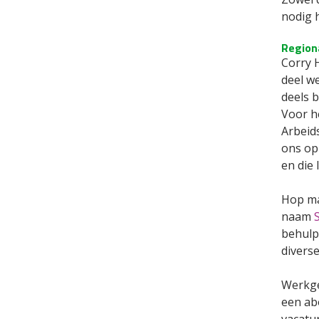
nodig 
Regiona
Corry 
deel we
deels 
Voor h
Arbeid
ons op
en die 
Hop ma
naam
behulp
diverse
Werkge
een ab