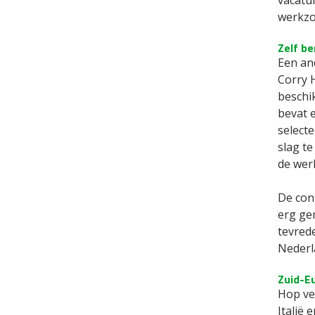
vacatu
werkzo
Zelf b
Een and
Corry 
beschi
bevat 
selecte
slag te
de wer
De con
erg ge
tevred
Nederla
Zuid-E
Hop ve
Italië 