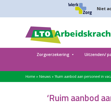
Niet ac
Zorgverzekering
Uitzenden/ pa
Home
»
Nieuws
»
‘Ruim aanbod aan personeel in va
‘Ruim aanbod aa