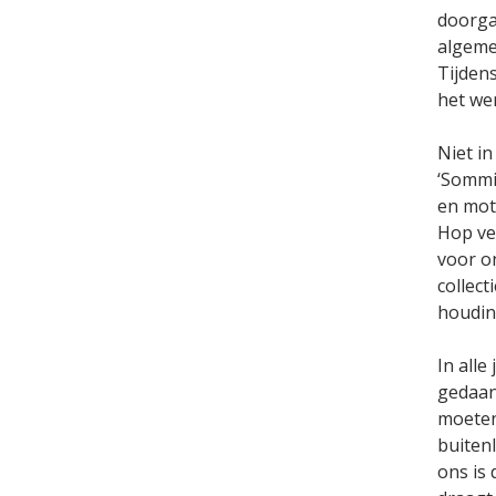
doorga
algeme
Tijdens
het we
Niet in
‘Sommig
en moti
Hop ver
voor o
collect
houding
In alle
gedaan
moeten
buiten
ons is