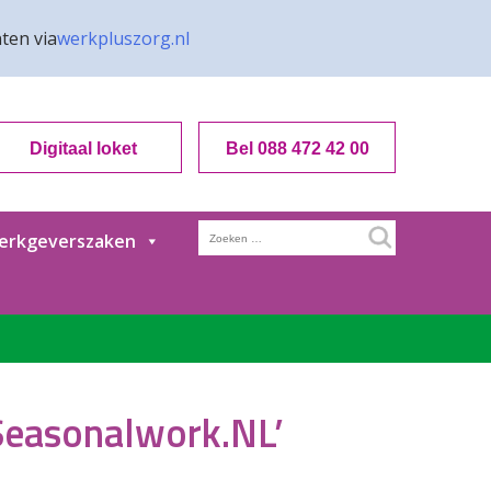
ten via
werkpluszorg.nl
Digitaal loket
Bel 088 472 42 00
Zoeken
erkgeverszaken
naar:
Seasonalwork.NL’