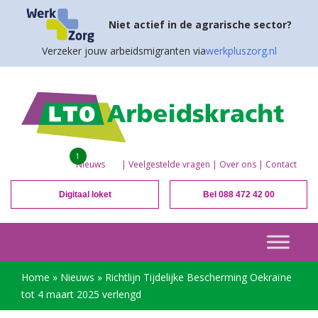
Niet actief in de agrarische sector?
Verzeker jouw arbeidsmigranten via
werkpluszorg.nl
1
Nieuws
|
Veelgestelde vragen
|
Over ons
|
Contact
Digitaal loket
Bel 088 472 42 00
Home
»
Nieuws
»
Richtlijn Tijdelijke Bescherming Oekraïne
tot 4 maart 2025 verlengd