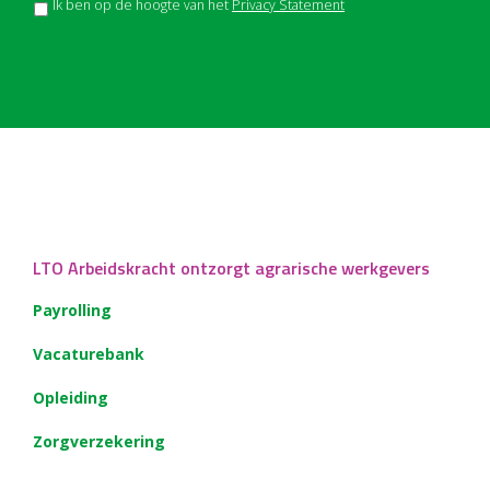
Ik ben op de hoogte van het
Privacy Statement
LTO Arbeidskracht ontzorgt agrarische werkgevers
Payrolling
Vacaturebank
Opleiding
Zorgverzekering