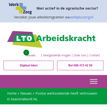
Niet actief in de agrarische sector?
Verzeker jouw arbeidsmigranten via
werkpluszorg.nl
1
Nieuws
|
Veelgestelde vragen
|
Over ons
|
Contact
Digitaal loket
Bel 088 472 42 00
Home
»
Nieuws
»
Poolse werkzoekende heeft vertrouwen
in Seasonalwork.NL