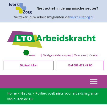
Niet actief in de agrarische sector?
Verzeker jouw arbeidsmigranten via
werkpluszorg.nl
1
Nieuws
|
Veelgestelde vragen
|
Over ons
|
Contact
Digitaal loket
Bel 088 472 42 00
Home
»
Nieuws
»
Politiek voelt niets voor arbeidsmigranten
van buiten de EU