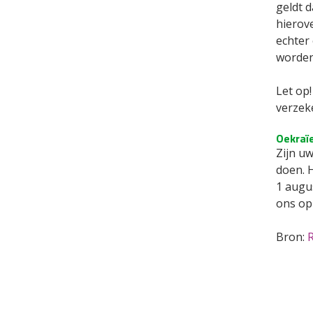
geldt 
hierov
echter
worden
Let op
verzeke
Oekraï
Zijn u
doen. H
1 augu
ons op 
Bron:
R