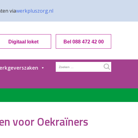
ten via
werkpluszorg.nl
Digitaal loket
Bel 088 472 42 00
Zoeken
erkgeverszaken
naar:
gen voor Oekraïners