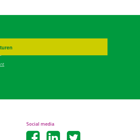
turen
nt
Social media