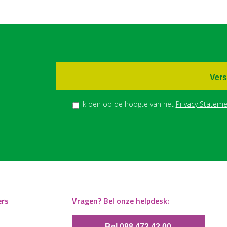
Vers
Ik ben op de hoogte van het
Privacy Stateme
ers
Vragen? Bel onze helpdesk:
Bel 088 472 42 00