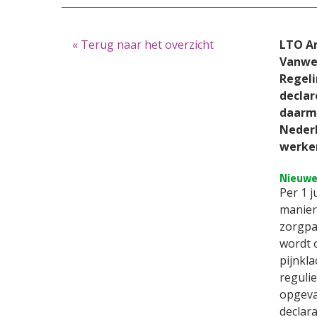
« Terug naar het overzicht
LTO Ar
Vanweg
Regeli
declar
daarme
Nederl
werke
Nieuwe
Per 1 j
manier
zorgpa
wordt 
pijnkl
reguli
opgeva
declar