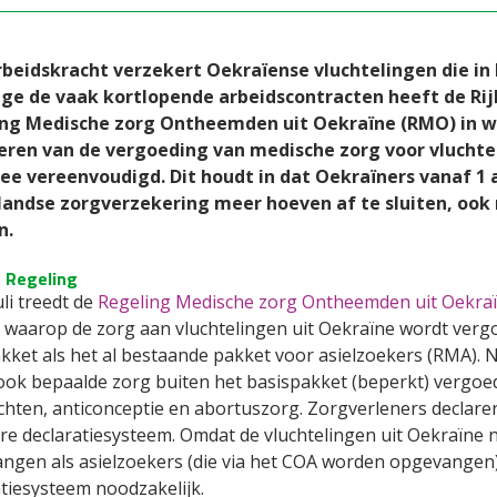
beidskracht verzekert Oekraïense vluchtelingen die in 
e de vaak kortlopende arbeidscontracten heeft de Rij
ng Medische zorg Ontheemden uit Oekraïne (RMO) in we
eren van de vergoeding van medische zorg voor vluchte
e vereenvoudigd. Dit houdt in dat Oekraïners vanaf 1
andse zorgverzekering meer hoeven af te sluiten, ook n
n.
 Regeling
uli treedt de
Regeling Medische zorg Ontheemden uit Oekra
 waarop de zorg aan vluchtelingen uit Oekraïne wordt vergo
kket als het al bestaande pakket voor asielzoekers (RMA). N
ook bepaalde zorg buiten het basispakket (beperkt) vergoed
achten, anticonceptie en abortuszorg. Zorgverleners declar
ere declaratiesysteem. Omdat de vluchtelingen uit Oekraïne 
ngen als asielzoekers (die via het COA worden opgevangen
atiesysteem noodzakelijk.