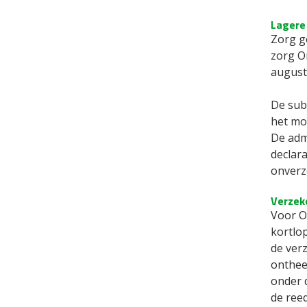
Lagere 
Zorg g
zorg O
august
De sub
het mog
De adm
declar
onverz
Verzeke
Voor O
kortlop
de ver
onthee
onder 
de ree