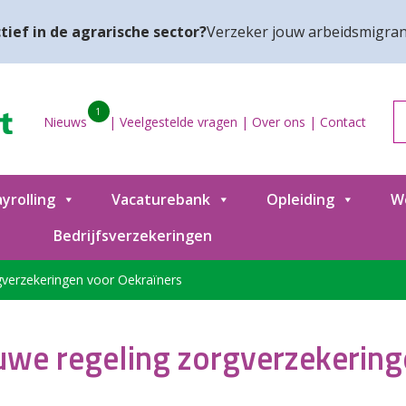
tief in de agrarische sector?
Verzeker jouw arbeidsmigran
1
Nieuws
|
Veelgestelde vragen
|
Over ons
|
Contact
yrolling
Vacaturebank
Opleiding
W
Bedrijfsverzekeringen
rgverzekeringen voor Oekraïners
euwe regeling zorgverzekerin