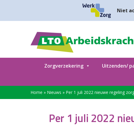
Niet ac
Zorgverzekering
Uitzenden/ pa
Home
»
Nieuws
»
Per 1 juli 2022 nieuwe regeling zo
Per 1 juli 2022 ni