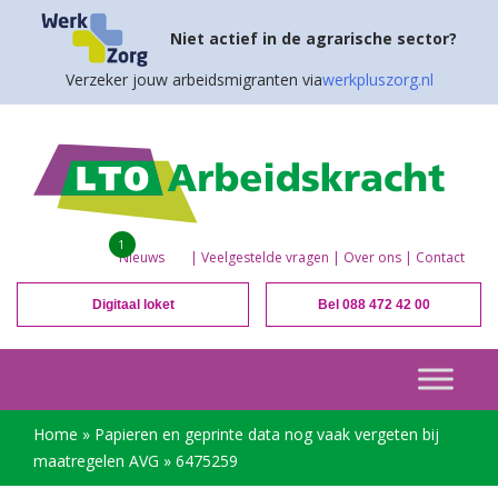
Niet actief in de agrarische sector?
Verzeker jouw arbeidsmigranten via
werkpluszorg.nl
1
Nieuws
|
Veelgestelde vragen
|
Over ons
|
Contact
Digitaal loket
Bel 088 472 42 00
Home
»
Papieren en geprinte data nog vaak vergeten bij
maatregelen AVG
»
6475259