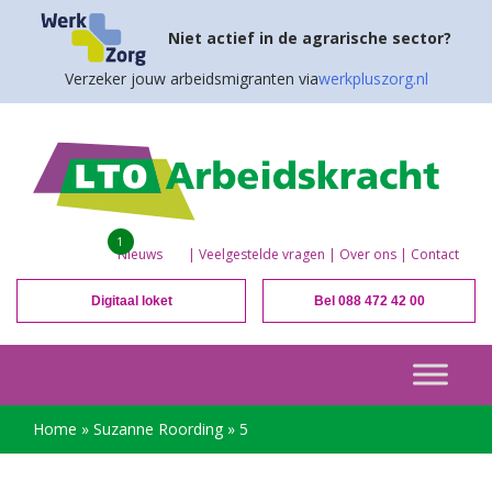
Niet actief in de agrarische sector?
Verzeker jouw arbeidsmigranten via
werkpluszorg.nl
1
Nieuws
|
Veelgestelde vragen
|
Over ons
|
Contact
Digitaal loket
Bel 088 472 42 00
Home
»
Suzanne Roording
»
5