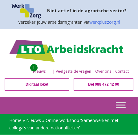
Niet actief in de agrarische sector?
Verzeker jouw arbeidsmigranten via
werkpluszorg.nl
1
Nieuws
|
Veelgestelde vragen
|
Over ons
|
Contact
Digitaal loket
Bel 088 472 42 00
Home
»
Nieuws
»
Online workshop ‘Samenwerken met
collega’s van andere nationaliteiten’