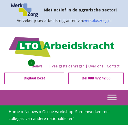
Niet actief in de agrarische sector?
Verzeker jouw arbeidsmigranten via
werkpluszorg.nl
1
Nieuws
|
Veelgestelde vragen
|
Over ons
|
Contact
Digitaal loket
Bel 088 472 42 00
Home
»
Nieuws
»
Online workshop ‘Samenwerken met
collega’s van andere nationaliteiten’