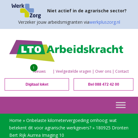
Niet actief in de agrarische sector?
Verzeker jouw arbeidsmigranten via
werkpluszorg.nl
1
Nieuws
|
Veelgestelde vragen
|
Over ons
|
Contact
Digitaal loket
Bel 088 472 42 00
Home
»
Onbelaste kilometervergoeding omhoog: wat
betekent dit voor agrarische werkgevers?
»
180925 Dronten
Bert Rijk Aurrea Imaging 10