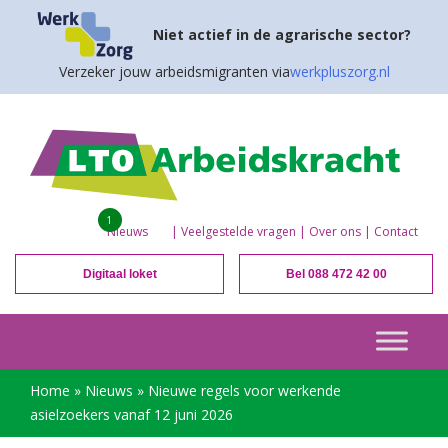
Niet actief in de agrarische sector?
Verzeker jouw arbeidsmigranten via
werkpluszorg.nl
1
Nieuws
|
Veelgestelde vragen
|
Over ons
|
Contact
Digitaal loket
Bel 088 472 42 00
Home
»
Nieuws
»
Nieuwe regels voor werkende
asielzoekers vanaf 12 juni 2026