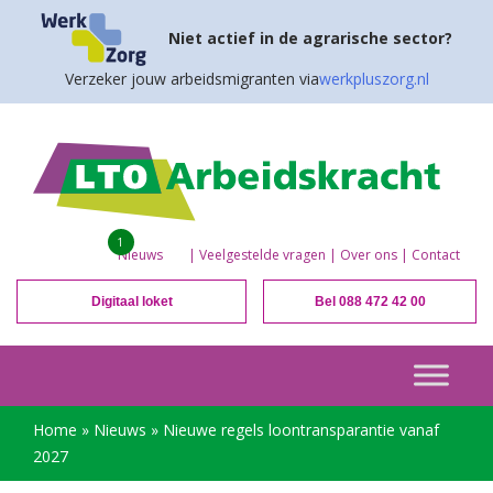
Niet actief in de agrarische sector?
Verzeker jouw arbeidsmigranten via
werkpluszorg.nl
1
Nieuws
|
Veelgestelde vragen
|
Over ons
|
Contact
Digitaal loket
Bel 088 472 42 00
Home
»
Nieuws
»
Nieuwe regels loontransparantie vanaf
2027