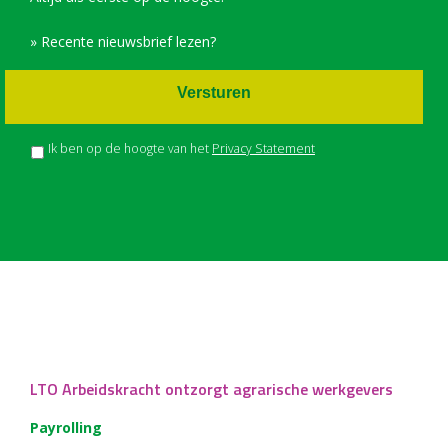
» Recente nieuwsbrief lezen?
Versturen
Ik ben op de hoogte van het
Privacy Statement
LTO Arbeidskracht ontzorgt agrarische werkgevers
Payrolling