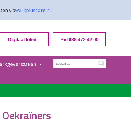
ten via
werkpluszorg.nl
Digitaal loket
Bel 088 472 42 00
Zoeken
erkgeverszaken
naar:
 Oekraïners