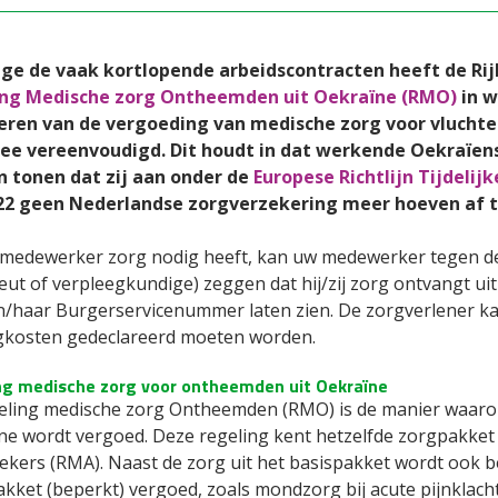
e de vaak kortlopende arbeidscontracten heeft de Rij
ing Medische zorg Ontheemden uit Oekraïne (RMO)
in w
eren van de vergoeding van medische zorg voor vluchte
e vereenvoudigd. Dit houdt in dat werkende Oekraïens
 tonen dat zij aan onder de
Europese Richtlijn Tijdeli
022 geen Nederlandse zorgverzekering meer hoeven af te
 medewerker zorg nodig heeft, kan uw medewerker tegen de 
eut of verpleegkundige) zeggen dat hij/zij zorg ontvangt 
jn/haar Burgerservicenummer laten zien. De zorgverlener k
gkosten gedeclareerd moeten worden.
ng medische zorg voor ontheemden uit Oekraïne
eling medische zorg Ontheemden (RMO) is de manier waaro
ne wordt vergoed. Deze regeling kent hetzelfde zorgpakket 
oekers (RMA). Naast de zorg uit het basispakket wordt ook 
kket (beperkt) vergoed, zoals mondzorg bij acute pijnklach