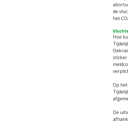
abortu
de vluc
het CO
Vluchte
Hoe kun
Tijdeli
Oekraïn
sticker
meldcod
verplic
Op het
Tijdeli
afgeme
De uitv
afhank