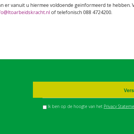
an er vanuit u hiermee voldoende geïnformeerd te hebben. 
fo@ltoarbeidskracht.nl
of telefonisch 088 4724200.
Vers
Ik ben op de hoogte van het
Privacy Stateme