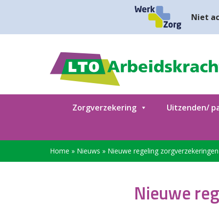
Niet ac
Zorgverzekering
Uitzenden/ pa
Home
»
Nieuws
»
Nieuwe regeling zorgverzekeringen
Nieuwe reg