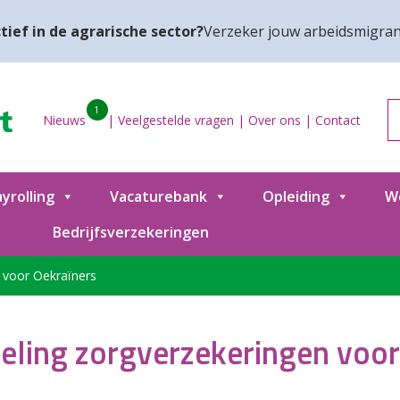
tief in de agrarische sector?
Verzeker jouw arbeidsmigran
1
Nieuws
|
Veelgestelde vragen
|
Over ons
|
Contact
yrolling
Vacaturebank
Opleiding
W
Bedrijfsverzekeringen
 voor Oekraïners
eling zorgverzekeringen voor