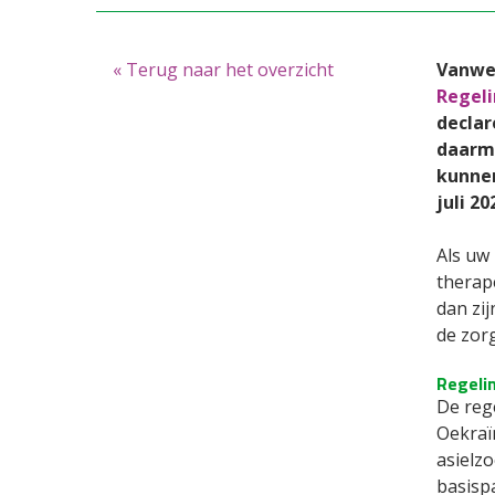
« Terug naar het overzicht
Vanweg
Regel
declar
daarme
kunnen
juli 2
Als uw
therap
dan zi
de zor
Regeli
De reg
Oekraï
asielz
basispa