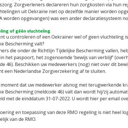
szorg. Zorgverleners declareren hun zorgkosten via hun re
htelingen uit Oekraïne niet op dezelfde manier worden opge
A worden opgevangen) was een ander declaratiesysteem noo
ling of géén vluchteling
t u controleren of een Oekraïner wel of geen vluchteling is
jke Bescherming valt?
ers die onder de Richtlijn Tijdelijke Bescherming vallen, h
 in het paspoort, het zogenoemde ‘bewijs van verblijf’ (over
e 46). Beschikken uw medewerkers (nog) niet over dit bewijs 
ht een Nederlandse Zorgverzekering af te sluiten.
 moment dat uw medewerker alsnog met terugwerkende krac
jke Bescherming (meldcode 46) valt dan wordt hij/zij automa
ld met de einddatum 31-07-2022. U wordt hier per email ov
oering en toepassing van deze RMO regeling is niet heel logi
elijk van de RMO.