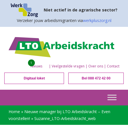
Niet actief in de agrarische sector?
Verzeker jouw arbeidsmigranten via
werkpluszorg.nl
1
Nieuws
|
Veelgestelde vragen
|
Over ons
|
Contact
Digitaal loket
Bel 088 472 42 00
Home
»
Nieuwe manager bij LTO Arbeidskracht – Even
voorstellen!
»
Suzanne_LTO-Arbeidskracht_web