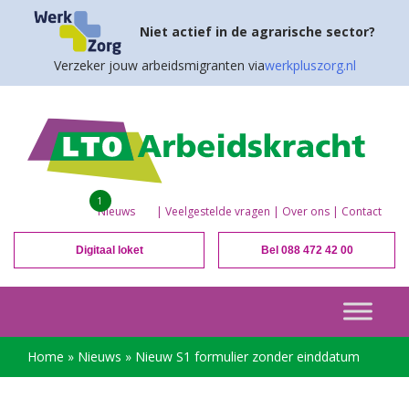
Niet actief in de agrarische sector?
Verzeker jouw arbeidsmigranten via
werkpluszorg.nl
1
Nieuws
|
Veelgestelde vragen
|
Over ons
|
Contact
Digitaal loket
Bel 088 472 42 00
Home
»
Nieuws
»
Nieuw S1 formulier zonder einddatum