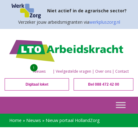
Niet actief in de agrarische sector?
Verzeker jouw arbeidsmigranten via
werkpluszorg.nl
1
Nieuws
|
Veelgestelde vragen
|
Over ons
|
Contact
Digitaal loket
Bel 088 472 42 00
Home
»
Nieuws
»
Nieuw portaal HollandZorg