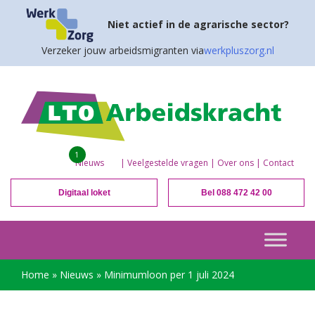
Niet actief in de agrarische sector?
Verzeker jouw arbeidsmigranten via
werkpluszorg.nl
1
Nieuws
|
Veelgestelde vragen
|
Over ons
|
Contact
Digitaal loket
Bel 088 472 42 00
Home
»
Nieuws
»
Minimumloon per 1 juli 2024