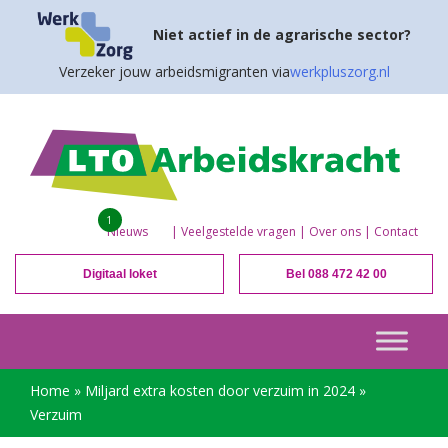
Niet actief in de agrarische sector?
Verzeker jouw arbeidsmigranten via
werkpluszorg.nl
1
Nieuws
|
Veelgestelde vragen
|
Over ons
|
Contact
Digitaal loket
Bel 088 472 42 00
Home
»
Miljard extra kosten door verzuim in 2024
»
Verzuim