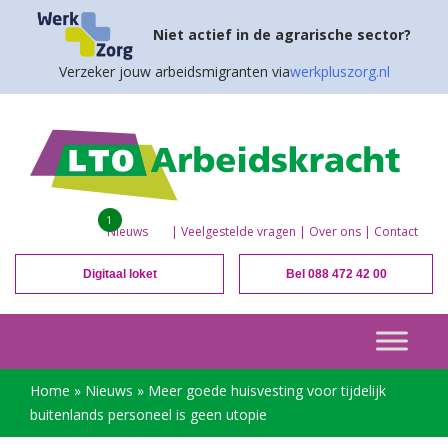
Niet actief in de agrarische sector?
Verzeker jouw arbeidsmigranten via
werkpluszorg.nl
1
Nieuws
|
Veelgestelde vragen
|
Over ons
|
Contact
Digitaal loket
Bel 088 472 42 00
Home
»
Nieuws
»
Meer goede huisvesting voor tijdelijk
buitenlands personeel is geen utopie