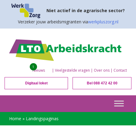
Niet actief in de agrarische sector?
Verzeker jouw arbeidsmigranten via
werkpluszorg.nl
1
Nieuws
|
Veelgestelde vragen
|
Over ons
|
Contact
Digitaal loket
Bel 088 472 42 00
Home
»
Landingspaginas