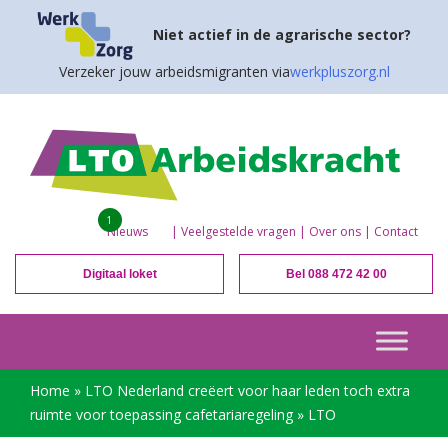
Niet actief in de agrarische sector?
Verzeker jouw arbeidsmigranten via
werkpluszorg.nl
1
Nieuws
|
Veelgestelde vragen
|
Over ons
|
Contact
Digitaal loket
Bel 088 472 42 00
Home
»
LTO Nederland creëert voor haar leden toch extra
ruimte voor toepassing cafetariaregeling
»
LTO