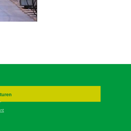
turen
nt