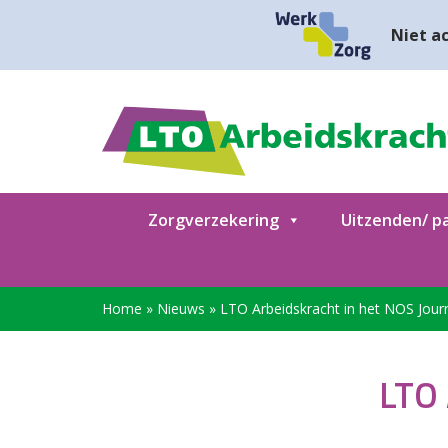
Niet ac
Zorgverzekering
Uitzenden/ pa
Home
»
Nieuws
»
LTO Arbeidskracht in het NOS Jour
LTO 