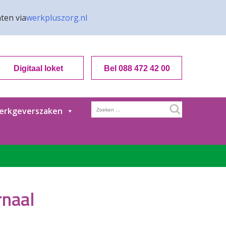
ten via
werkpluszorg.nl
Digitaal loket
Bel 088 472 42 00
Zoeken
erkgeverszaken
naar:
rnaal