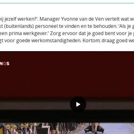
j bij jezelf werken?’. Manager Yvonne van de Ven vertelt wa
t (buitenlands) personeel te vinden en te behouden. ‘Als je gr
een prima werkgever.’ Zorg ervoor dat je goed bent voor je 
gt voor goede werkomstandigheden. Kortom; draag goed we