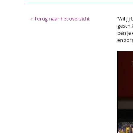
« Terug naar het overzicht
‘Wil ji
geschik
ben je 
en zor