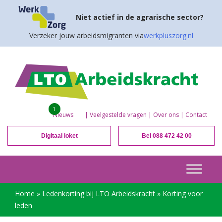
Niet actief in de agrarische sector?
Verzeker jouw arbeidsmigranten via
werkpluszorg.nl
1
Nieuws
|
Veelgestelde vragen
|
Over ons
|
Contact
Digitaal loket
Bel 088 472 42 00
Home
»
Ledenkorting bij LTO Arbeidskracht
»
Korting voor
leden