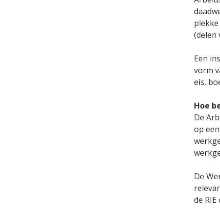
daadwe
plekke
(delen
Een in
vorm v
eis, bo
Hoe be
De Arb
op een 
werkge
werkge
De Wer
relevan
de RIE 