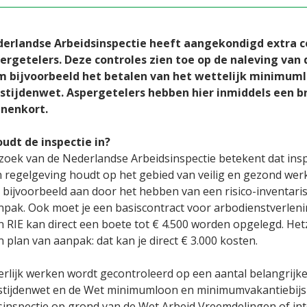
erlandse Arbeidsinspectie heeft aangekondigd extra c
pergetelers. Deze controles zien toe op de naleving van
 bijvoorbeeld het betalen van het wettelijk minimuml
stijdenwet. Aspergetelers hebben hier inmiddels een br
nnenkort.
udt de inspectie in?
zoek van de Nederlandse Arbeidsinspectie betekent dat inspe
 regelgeving houdt op het gebied van veilig en gezond werk
 bijvoorbeeld aan door het hebben van een risico-inventarisa
npak. Ook moet je een basiscontract voor arbodienstverlen
n RIE kan direct een boete tot € 4.500 worden opgelegd. Het
 plan van aanpak: dat kan je direct € 3.000 kosten.
erlijk werken wordt gecontroleerd op een aantal belangrijk
stijdenwet en de Wet minimumloon en minimumvakantiebijsl
sinspectie op grond van de Wet Arbeid Vreemdelingen of i