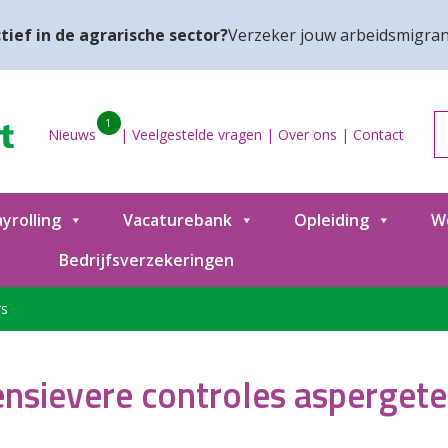
tief in de agrarische sector?
Verzeker jouw arbeidsmigran
1
Nieuws
|
Veelgestelde vragen
|
Over ons
|
Contact
yrolling
Vacaturebank
Opleiding
W
Bedrijfsverzekeringen
rs
ensievere controles aspergete