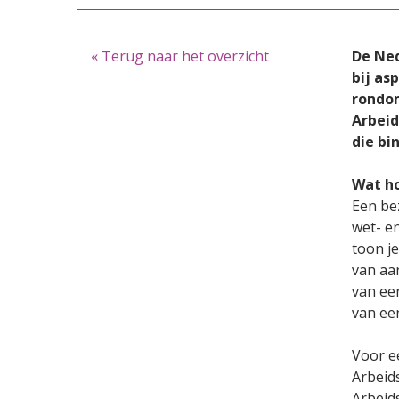
« Terug naar het overzicht
De Ned
bij as
rondom
Arbeid
die bi
Wat ho
Een be
wet- en
toon je
van aa
van ee
van een
Voor e
Arbeid
Arbeid