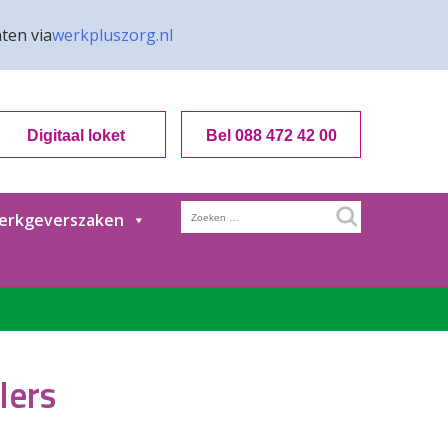
ten via
werkpluszorg.nl
Digitaal loket
Bel 088 472 42 00
Zoeken
erkgeverszaken
naar:
lers