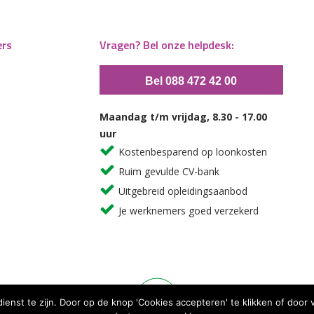
ers
Vragen? Bel onze helpdesk:
Bel 088 472 42 00
Maandag t/m vrijdag, 8.30 - 17.00
uur
Kostenbesparend op loonkosten
Ruim gevulde CV-bank
Uitgebreid opleidingsaanbod
Je werknemers goed verzekerd
dienst te zijn. Door op de knop 'Cookies accepteren' te klikken of doo