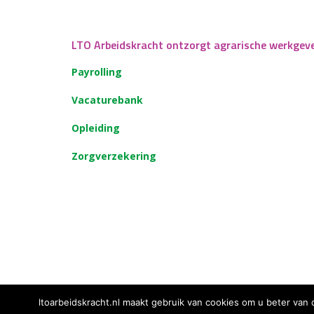
LTO Arbeidskracht ontzorgt agrarische werkgev
Payrolling
Vacaturebank
Opleiding
Zorgverzekering
ltoarbeidskracht.nl maakt gebruik van cookies om u beter van 