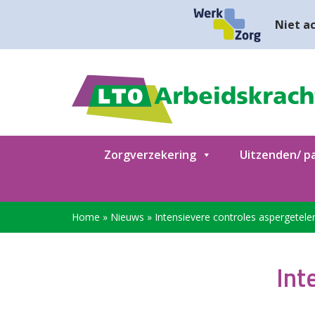
Niet ac
Zorgverzekering
Uitzenden/ pa
Home
»
Nieuws
»
Intensievere controles aspergetele
Int