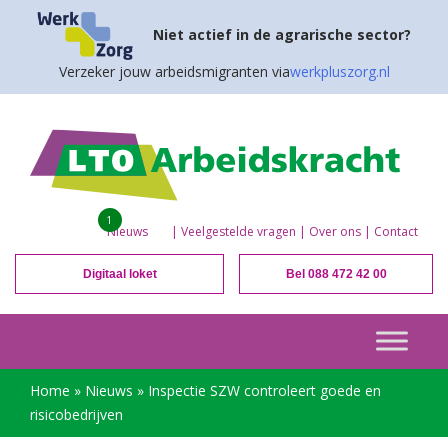
Niet actief in de agrarische sector?
Verzeker jouw arbeidsmigranten via
werkpluszorg.nl
1
Nieuws
|
Veelgestelde vragen
|
Over ons
|
Contact
Digitaal loket
Bel 088 472 42 00
Home
»
Nieuws
»
Inspectie SZW controleert goede en
risicobedrijven