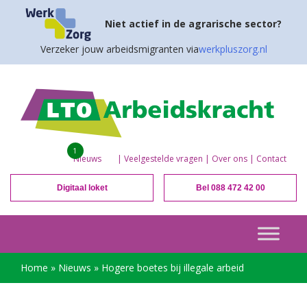
Niet actief in de agrarische sector?
Verzeker jouw arbeidsmigranten via
werkpluszorg.nl
1
Nieuws
|
Veelgestelde vragen
|
Over ons
|
Contact
Digitaal loket
Bel 088 472 42 00
Home
»
Nieuws
»
Hogere boetes bij illegale arbeid