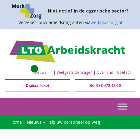
Niet actief in de agrarische sector?
Verzeker jouw arbeidsmigranten via
werkpluszorg.nl
1
Nieuws
|
Veelgestelde vragen
|
Over ons
|
Contact
Digitaal loket
Bel 088 472 42 00
Home
»
Nieuws
»
Help uw personeel op weg