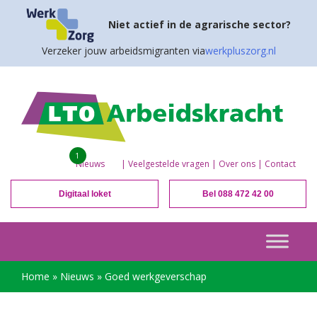
Niet actief in de agrarische sector?
Verzeker jouw arbeidsmigranten via
werkpluszorg.nl
1
Nieuws
|
Veelgestelde vragen
|
Over ons
|
Contact
Digitaal loket
Bel 088 472 42 00
Home
»
Nieuws
»
Goed werkgeverschap