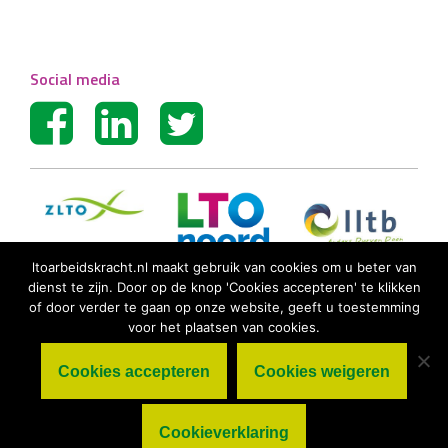
Social media
ltoarbeidskracht.nl maakt gebruik van cookies om u beter van
dienst te zijn. Door op de knop 'Cookies accepteren' te klikken
of door verder te gaan op onze website, geeft u toestemming
voor het plaatsen van cookies.
Cookies accepteren
Cookies weigeren
© LTO Arbeidskracht BV |
Algemene
voorwaarden
|
Privacy statement
|
Cookieverklaring
Cookieverklaring
|
Disclaimer
|
Sitemap