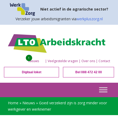
Niet actief in de agrarische sector?
Verzeker jouw arbeidsmigranten via
werkpluszorg.nl
1
Nieuws
|
Veelgestelde vragen
|
Over ons
|
Contact
Digitaal loket
Bel 088 472 42 00
Home
»
Nieuws
»
Goed verzekerd zijn is zorg minder voor
werkgever en werknemer