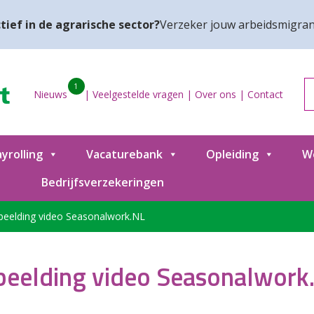
tief in de agrarische sector?
Verzeker jouw arbeidsmigran
1
Nieuws
|
Veelgestelde vragen
|
Over ons
|
Contact
yrolling
Vacaturebank
Opleiding
W
Bedrijfsverzekeringen
beelding video Seasonalwork.NL
beelding video Seasonalwork