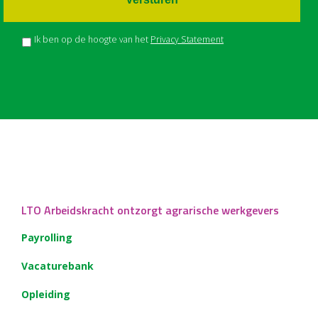
Ik ben op de hoogte van het
Privacy Statement
LTO Arbeidskracht ontzorgt agrarische werkgevers
Payrolling
Vacaturebank
Opleiding