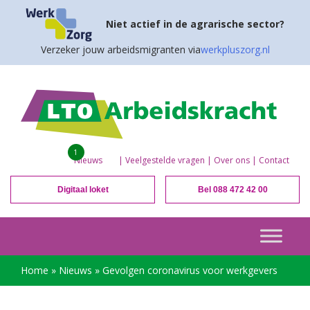
Niet actief in de agrarische sector?
Verzeker jouw arbeidsmigranten via
werkpluszorg.nl
1
Nieuws
|
Veelgestelde vragen
|
Over ons
|
Contact
Digitaal loket
Bel 088 472 42 00
Home
»
Nieuws
»
Gevolgen coronavirus voor werkgevers