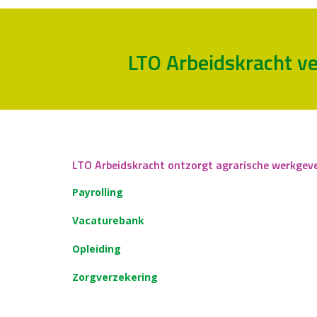
LTO Arbeidskracht ve
LTO Arbeidskracht ontzorgt agrarische werkgev
Payrolling
Vacaturebank
Opleiding
Zorgverzekering