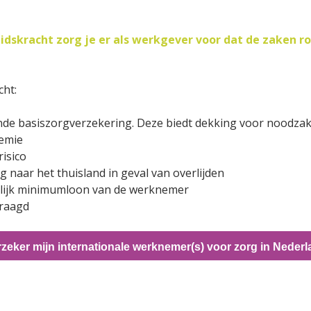
dskracht zorg je er als werkgever voor dat de zaken r
ht:
nde basiszorgverzekering. Deze biedt dekking voor noodzak
remie
isico
 naar het thuisland in geval van overlijden
elijk minimumloon van de werknemer
vraagd
zeker mijn internationale werknemer(s) voor zorg in Neder