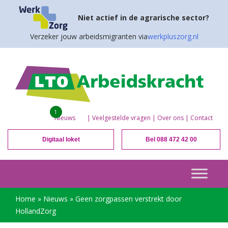
Niet actief in de agrarische sector?
Verzeker jouw arbeidsmigranten via
werkpluszorg.nl
1
Nieuws
|
Veelgestelde vragen
|
Over ons
|
Contact
Digitaal loket
Bel 088 472 42 00
Home
»
Nieuws
»
Geen zorgpassen verstrekt door
HollandZorg