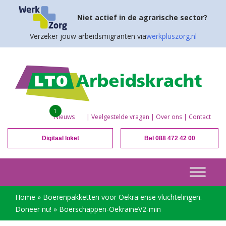
Niet actief in de agrarische sector?
Verzeker jouw arbeidsmigranten via
werkpluszorg.nl
1
Nieuws
|
Veelgestelde vragen
|
Over ons
|
Contact
Digitaal loket
Bel 088 472 42 00
Home
»
Boerenpakketten voor Oekraïense vluchtelingen.
Doneer nu!
»
Boerschappen-OekraineV2-min