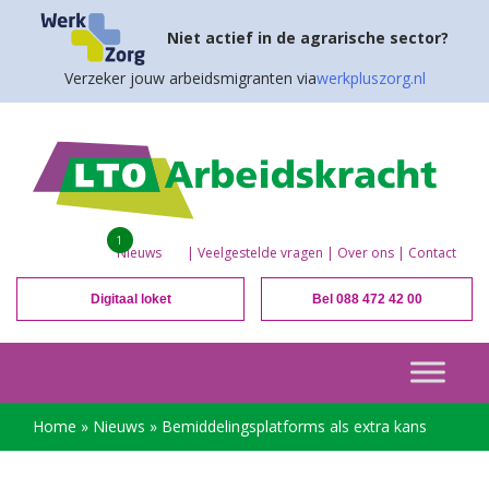
Niet actief in de agrarische sector?
Verzeker jouw arbeidsmigranten via
werkpluszorg.nl
1
Nieuws
|
Veelgestelde vragen
|
Over ons
|
Contact
Digitaal loket
Bel 088 472 42 00
Home
»
Nieuws
»
Bemiddelingsplatforms als extra kans