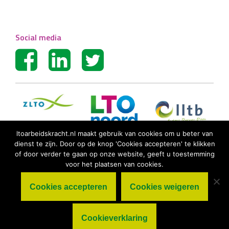
Social media
ltoarbeidskracht.nl maakt gebruik van cookies om u beter van
dienst te zijn. Door op de knop 'Cookies accepteren' te klikken
of door verder te gaan op onze website, geeft u toestemming
voor het plaatsen van cookies.
Cookies accepteren
Cookies weigeren
© LTO Arbeidskracht BV |
Algemene
voorwaarden
|
Privacy statement
|
Cookieverklaring
Cookieverklaring
|
Disclaimer
|
Sitemap